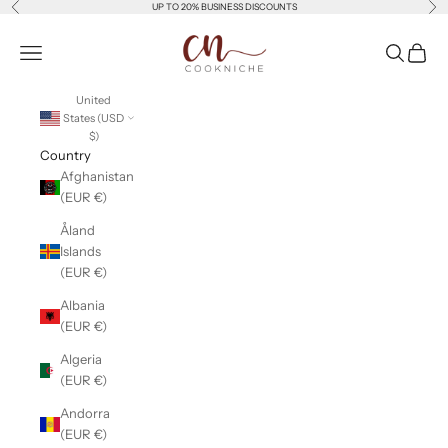
Previous
Nex
Skip to content
UP TO 20% BUSINESS DISCOUNTS
Cookniche
Open navigation menu
Open sear
Open c
United
States (USD
$)
Country
Afghanistan
(EUR €)
Åland
Islands
(EUR €)
Albania
(EUR €)
Algeria
(EUR €)
Andorra
(EUR €)