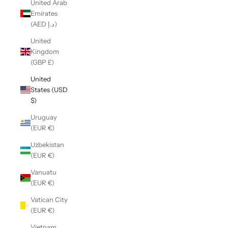
United Arab
Emirates
(AED د.إ)
United
Kingdom
(GBP £)
United
States (USD
$)
Uruguay
(EUR €)
Uzbekistan
(EUR €)
Vanuatu
(EUR €)
Vatican City
(EUR €)
Vietnam