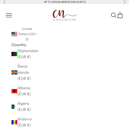
Previous
Nex
Skip to content
UP TO 20% BUSINESS DISCOUNTS
Cookniche
Open navigation menu
Open sear
Open c
United
States (USD
$)
Country
Afghanistan
(EUR €)
Åland
Islands
(EUR €)
Albania
(EUR €)
Algeria
(EUR €)
Andorra
(EUR €)