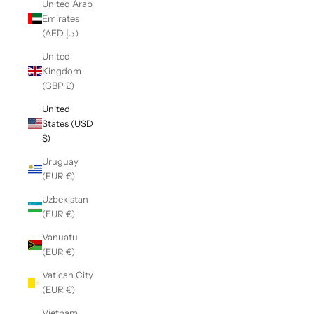
United Arab
Emirates
(AED د.إ)
United
Kingdom
(GBP £)
United
States (USD
$)
Uruguay
(EUR €)
Uzbekistan
(EUR €)
Vanuatu
(EUR €)
Vatican City
(EUR €)
Vietnam