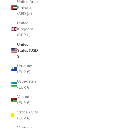
United Arab
Emirates
(AED د.إ)
United
Kingdom
(GBP £)
United
States (USD
$)
Uruguay
(EUR €)
Uzbekistan
(EUR €)
Vanuatu
(EUR €)
Vatican City
(EUR €)
Vietnam