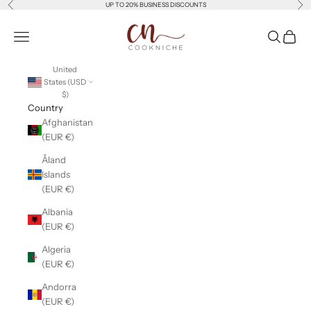
Previous
Nex
Skip to content
UP TO 20% BUSINESS DISCOUNTS
Cookniche
Open navigation menu
Open sear
Open c
United
States (USD
$)
Country
Afghanistan
(EUR €)
Åland
Islands
(EUR €)
Albania
(EUR €)
Algeria
(EUR €)
Andorra
(EUR €)