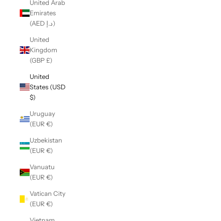
United Arab
Emirates
(AED د.إ)
United
Kingdom
(GBP £)
United
States (USD
$)
Uruguay
(EUR €)
Uzbekistan
(EUR €)
Vanuatu
(EUR €)
Vatican City
(EUR €)
Vietnam