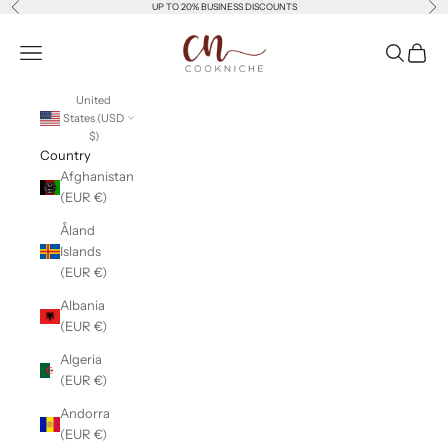
Previous
Nex
Skip to content
UP TO 20% BUSINESS DISCOUNTS
Cookniche
Open navigation menu
Open sear
Open c
United
States (USD
$)
Country
Afghanistan
(EUR €)
Åland
Islands
(EUR €)
Albania
(EUR €)
Algeria
(EUR €)
Andorra
(EUR €)